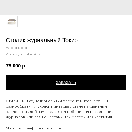
Столик журнальный Токио
Wood.Root
Артикул:
tokio-03
76 000
р.
ЗАКАЗАТЬ
Стильный и функциональный элемент интерьера. Он
разнообразит и украсит интерьер,станет акцентным
элементом,удобным предметом мебели для размещения
журналов или вазы с цветами,или местом для чаепития.
Материал: мдф+ опоры металл