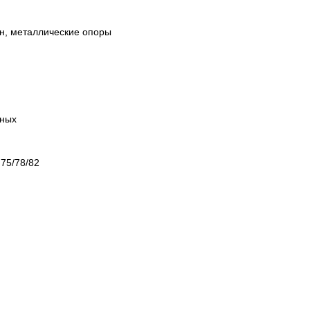
он, металлические опоры
я
иных
 75/78/82