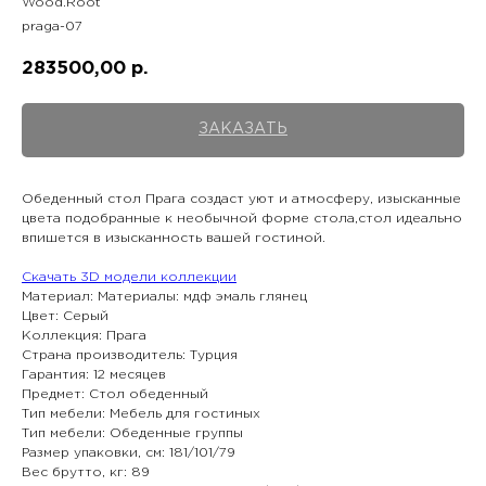
Wood.Root
praga-07
283500,00
р.
ЗАКАЗАТЬ
Обеденный стол Прага создаст уют и атмосферу, изысканные
цвета подобранные к необычной форме стола,стол идеально
впишется в изысканность вашей гостиной.
Скачать 3D модели коллекции
Материал: Материалы: мдф эмаль глянец
Цвет: Серый
Коллекция: Прага
Страна производитель: Турция
Гарантия: 12 месяцев
Предмет: Стол обеденный
Тип мебели: Мебель для гостиных
Тип мебели: Обеденные группы
Размер упаковки, см: 181/101/79
Вес брутто, кг: 89