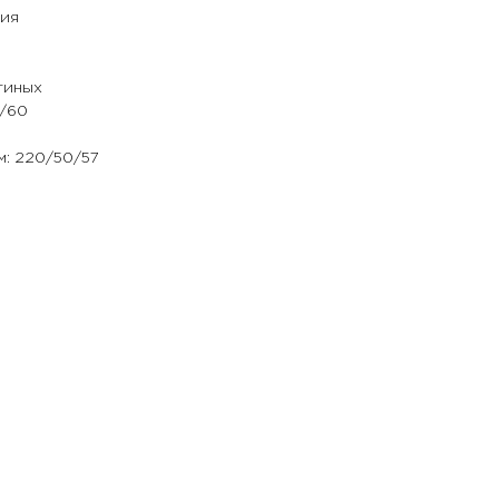
ция
тиных
5/60
м: 220/50/57