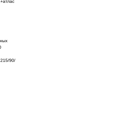
а+атлас
я
иных
0
215/90/