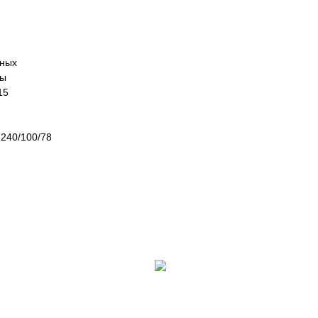
я
иных
пы
15
 240/100/78