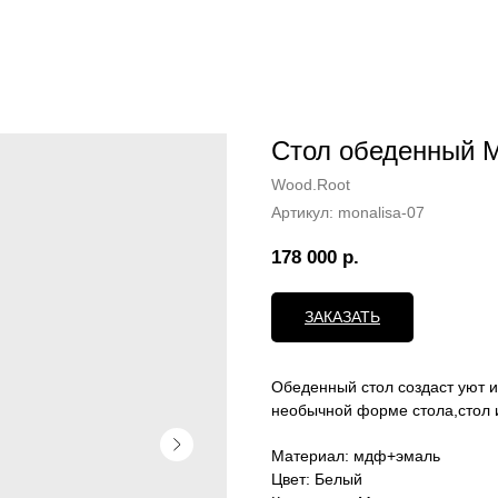
Стол обеденный 
Wood.Root
Артикул:
monalisa-07
178 000
р.
ЗАКАЗАТЬ
Обеденный стол создаст уют 
необычной форме стола,стол 
Материал: мдф+эмаль
Цвет: Белый