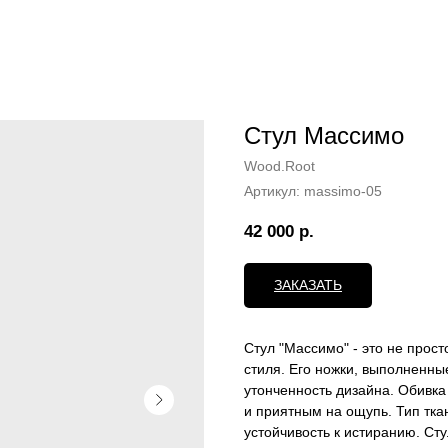
Стул Массимо
Wood.Root
Артикул:
massimo-05
42 000
р.
ЗАКАЗАТЬ
Стул "Массимо" - это не прос
стиля. Его ножки, выполненны
утонченность дизайна. Обивка 
и приятным на ощупь. Тип ткан
устойчивость к истиранию. Ст