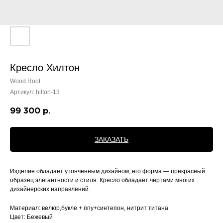
Кресло Хилтон
Wood.Root
Артикул:
hilton-13
99 300
р.
ЗАКАЗАТЬ
Изделие обладает утонченным дизайном, его форма — прекрасный
образец элегантности и стиля. Кресло обладает чертами многих
дизайнерских направлений.
Материал: велюр,букле + ппу+синтепон, нитрит титана
Цвет: Бежевый